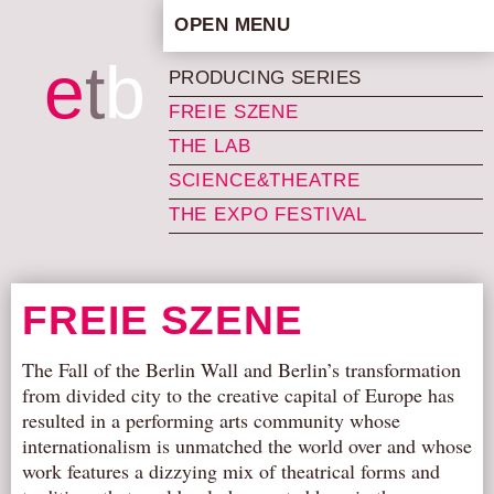
OPEN MENU
HOME
e
t
b
PRODUCING SERIES
ARTISTIC CONCEPT
FREIE SZENE
STAFF
THE LAB
PRIVACY POLICY
SCIENCE&THEATRE
SCHEDULE
THE EXPO FESTIVAL
SCHOOL WORKSHOPS
PRODUCTION ARCHIVE
ABOUT US
FREIE SZENE
NEWS
The Fall of the Berlin Wall and Berlin’s transformation
IN THE MEDIA
from divided city to the creative capital of Europe has
PRESS MATERIAL
resulted in a performing arts community whose
internationalism is unmatched the world over and whose
NEWSLETTER
work features a dizzying mix of theatrical forms and
GET INVOLVED