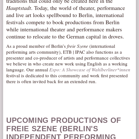
traditions that could only be created here in the
Hauptstadt
. Today, the world of theater, performance
AUDITIONS/​OPPORTUNITIES
and live art looks spellbound to Berlin, international
VOLUNTEERING
festivals compete to book productions from Berlin
SUPPORT
while international theater and performance makers
continue to relocate to the German capital in droves.
DONATE
As a proud member of Berlin’s
freie Szene
(international
PARTNERS/LINKS
performing arts community), ETB | IPAC also functions as a
VISIT
presenter and co-producer of artists and performance collectives
we believe in who create new work using English as a working
TICKETS
language. Our annual
Expo: A Showcase of Wahlberliner*innen
festival is dedicated to this community and work first presented
LOCATION
there is often invited back for an extended run.
CONTACT
UPCOMING PRODUCTIONS OF
FREIE SZENE (BERLIN'S
INDEPENDENT PERFORMING