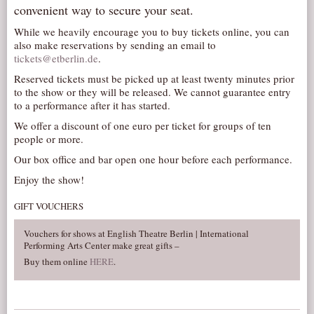
convenient way to secure your seat.
AUDITIONS/​OPPORTUNITIES
While we heavily encourage you to buy tickets online, you can
VOLUNTEERING
also make reservations by sending an email to
tickets@etberlin.de
.
SUPPORT
Reserved tickets must be picked up at least twenty minutes prior
DONATE
to the show or they will be released. We cannot guarantee entry
to a performance after it has started.
PARTNERS/LINKS
We offer a discount of one euro per ticket for groups of ten
VISIT
people or more.
TICKETS
Our box office and bar open one hour before each performance.
LOCATION
Enjoy the show!
CONTACT
GIFT VOUCHERS
Vouchers for shows at English Theatre Berlin | International
Performing Arts Center make great gifts –
Buy them online
HERE
.