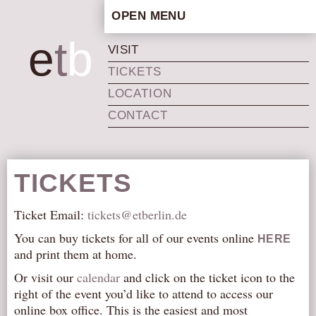
OPEN MENU
HOME
e
t
b
VISIT
ARTISTIC CONCEPT
TICKETS
STAFF
LOCATION
PRIVACY POLICY
CONTACT
SCHEDULE
SCHOOL WORKSHOPS
PRODUCTION ARCHIVE
TICKETS
ABOUT US
Ticket Email:
tickets@etberlin.de
NEWS
You can buy tickets for all of our events online
HERE
IN THE MEDIA
and print them at home.
PRESS MATERIAL
Or visit our
calendar
and click on the ticket icon to the
NEWSLETTER
right of the event you’d like to attend to access our
online box office. This is the easiest and most
GET INVOLVED