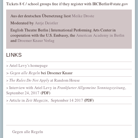
Tickets 8 € / school groups free if they register with IRCBerlin@state.gov
Aus der deutschen Übersetzung liest
Meike Droste
Moderated by
Antje Deistler
English Theatre Berlin | International Performing Arts Center in
cooperation with the U.S. Embassy, the
American Academy in Berlin
and
Droemer Knaur Verlag
LINKS
Ariel Levy’s homepage
Gegen alle Regeln
bei Droemer Knaur
The Rules Do Not Apply
at Random House
Interview with Ariel Levy in
Frankfurter Allgemeine Sonntagszeitung
,
September 24, 2017
(PDF)
Article in
Zeit Magazin
, September 14 2017
(PDF)
Gegen alle Regeln