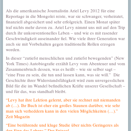
Als die amerikanische Journalistin Ariel Levy 2012 für eine
Reportage in die Mongolei reiste, war sie schwanger, verheiratet,
finanziell abgesichert und sehr erfolgreich. Einen Monat später
traf nichts mehr davon zu. Ariel Levy nimmt uns mit auf den Trip
durch ihr unkonventionelles Leben – und wie es mit rasender
Geschwindigkeit auseinander fiel. Wie viele ihrer Generation war
auch sie mit Vorbehalten gegen traditionelle Rollen erzogen
worden.
In dieser “zutiefst menschlichen und zutiefst bewegenden” (New
York Times) Autobiografie erzählt Levy vom Abenteuer und vom
Zusammenbruch dessen, was es heißt – wie sie selber sagt –
“eine Frau zu sein, die tun und lassen kann, was sie will.” Die
Geschichte ihrer Widerstandsfähigkeit wird zum unvergesslichen
Bild für die im Wandel befindlichen Kräfte unserer Gesellschaft –
und für das, was standhaft bleibt.
“Levy hat ihre Lektion gelernt, aber sie rechnet mit niemanden
ab (…). Ihr Buch ist eher ein großes Staunen darüber, wie sehr
man sich verheddern kann in den vielen Möglichkeiten (…).”
Zeit Magazin
“Eine berührende und kluge Studie über nichts Geringeres als
den Sinn des Lebens.” Der Spiegel