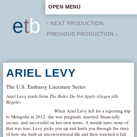
OPEN MENU
HOME
e
t
b
‹ NEXT PRODUCTION
ARTISTIC CONCEPT
PREVIOUS PRODUCTION ›
STAFF
PRIVACY POLICY
SCHEDULE
SCHOOL WORKSHOPS
ARIEL LEVY
PRODUCTION ARCHIVE
ABOUT US
The U.S. Embassy Literature Series
NEWS
Ariel Levy reads from
The Rules Do Not Apply
(
Gegen alle
Regeln
)
IN THE MEDIA
When Ariel Levy left for a reporting trip
PRESS MATERIAL
to Mongolia in 2012, she was pregnant, married, financially
secure, and successful on her own terms. A month later, none of
NEWSLETTER
that was true. Levy picks you up and hurls you through the story
of how she built an unconventional life and then watched it fall
GET INVOLVED