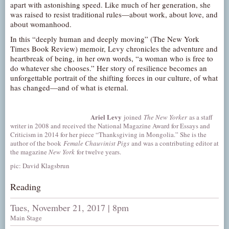
apart with astonishing speed. Like much of her generation, she
AUDITIONS/​OPPORTUNITIES
was raised to resist traditional rules—about work, about love, and
about womanhood.
VOLUNTEERING
In this “deeply human and deeply moving” (The New York
SUPPORT
Times Book Review) memoir, Levy chronicles the adventure and
heartbreak of being, in her own words, “a woman who is free to
DONATE
do whatever she chooses.” Her story of resilience becomes an
PARTNERS/LINKS
unforgettable portrait of the shifting forces in our culture, of what
has changed—and of what is eternal.
VISIT
TICKETS
Ariel Levy
joined
The New Yorker
as a staff
writer in 2008 and received the National Magazine Award for Essays and
LOCATION
Criticism in 2014 for her piece “Thanksgiving in Mongolia.” She is the
CONTACT
author of the book
Female Chauvinist Pigs
and was a contributing editor at
the magazine
New York
for twelve years.
pic: David Klagsbrun
Reading
Tues, November 21, 2017 | 8pm
Main Stage